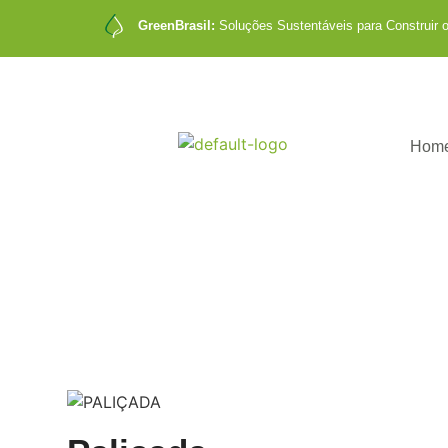
GreenBrasil:
Soluções Sustentáveis para Construir o
Hom